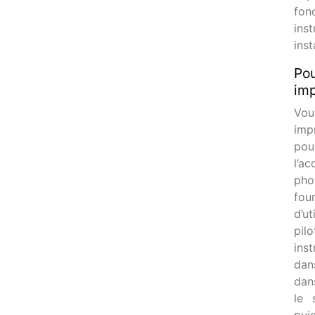
fon
ins
inst
Pou
imp
Vo
imp
po
l’a
phot
fou
d’u
pil
ins
dan
dan
le 
pui