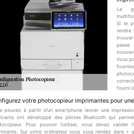
La gr
multifo
Si le p
rendre 
trouve
passe 
trouver
Vous po
fourni
photoc
correc
fourni l
figurez votre photocopieur imprimantes pour une
s pouvez à partir d’un smartphone lancer une impressio
ricants ont développé des pilotes Bluetooth qui perme
tocopieur. Pour pouvoir l’utiliser, vous devez valider 
rimante. Sur votre ordinateur vous vous rendez dans « ge