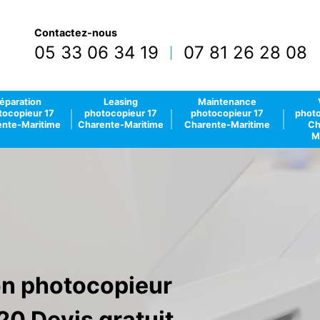
Contactez-nous
05 33 06 34 19
07 81 26 28 08
|
éparation
Leasing
Maintenance
tocopieur 17
photocopieur 17
photocopieur 17
photo
nte-Maritime
Charente-Maritime
Charente-Maritime
Ch
M
ion photocopieur
20 Devis gratuit