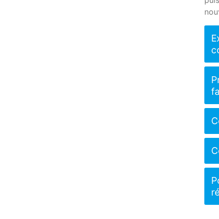
nouv
E
c
P
f
C
C
P
r