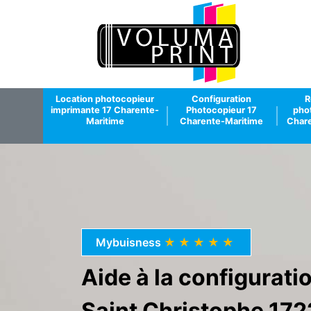
Location photocopieur
Configuration
R
imprimante 17 Charente-
Photocopieur 17
pho
Maritime
Charente-Maritime
Chare
Mybuisness
★★★★★
Aide à la configurat
Saint Christophe 172