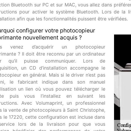
ction Bluetooth sur PC et sur MAC, vous allez dans préfére
tructions pour activer le système Bluetooth. Lors de la l
allation afin que les fonctionnalités puissent être vérifiées.
rquoi configurer votre photocopieur
rimante nouvellement acquis ?
us venez d’acquérir un photocopieur
rimante ? Il doit être reconnu par un ordinateur
ur qu’il puisse communiquer. Lors de
cquisition, un CD d’installation accompagne le
ocopieur en général. Mais si le driver n’est pas
rni, le fabricant indique dans son manuel
tilisation un lien où vous pouvez télécharger le
ote puis vous l’installez en suivant les
tructions. Avec Volumaprint, un professionnel
s la vente de photocopieurs à Saint Christophe,
s le 17220, cette configuration est incluse dans
service lors de la livraison pour que vous
ssiez bénéficier des performances de votre