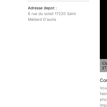
Adresse depot :
6 rue du soleil 17220 Saint
Médard D'aunis
Con
Vou
fab
pho
imp