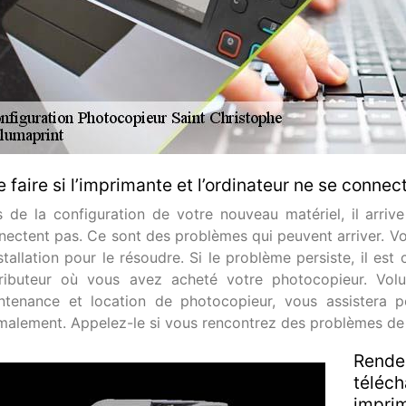
 faire si l’imprimante et l’ordinateur ne se connec
s de la configuration de votre nouveau matériel, il arriv
nectent pas. Ce sont des problèmes qui peuvent arriver. Vou
stallation pour le résoudre. Si le problème persiste, il est
tributeur où vous avez acheté votre photocopieur. Volum
ntenance et location de photocopieur, vous assistera p
malement. Appelez-le si vous rencontrez des problèmes de 
Rendez
téléch
impri