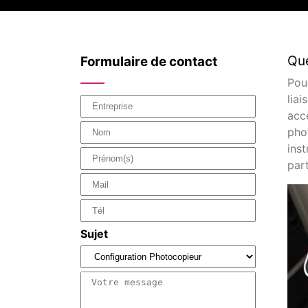
Que
Formulaire de contact
Pou
lia
acc
pho
inst
par
Sujet