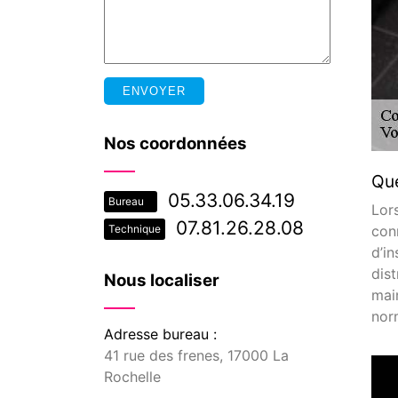
Nos coordonnées
Que
05.33.06.34.19
Bureau
Lor
07.81.26.28.08
con
Technique
d’in
dis
Nous localiser
mai
nor
Adresse bureau :
41 rue des frenes, 17000 La
Rochelle