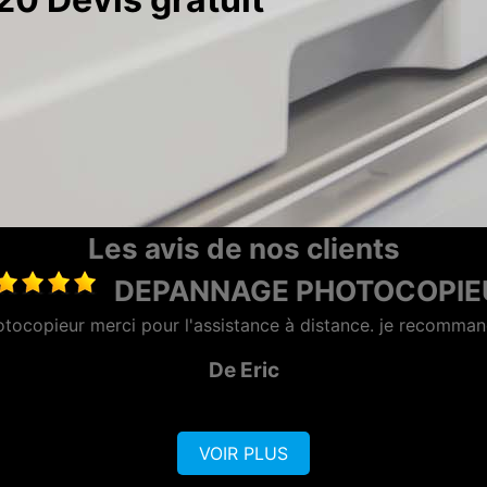
Les avis de nos clients
MAINTENANCE PHOTOC
prise sérieuse et réactive, dotée d'une bonne équipe commer
De AZERO
VOIR PLUS