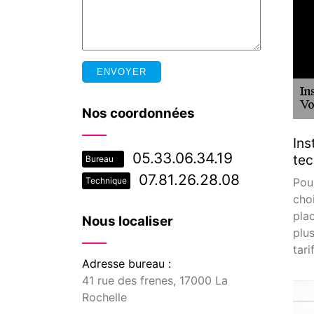
Nos coordonnées
Ins
05.33.06.34.19
tec
Bureau
07.81.26.28.08
Pou
Technique
cho
pla
Nous localiser
plu
tar
Adresse bureau :
41 rue des frenes, 17000 La
Rochelle