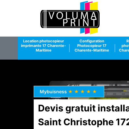
Location photocopieur
Configuration
R
imprimante 17 Charente-
Photocopieur 17
pho
Maritime
Charente-Maritime
Chare
Mybuisness
★★★★★
Devis gratuit instal
Saint Christophe 17