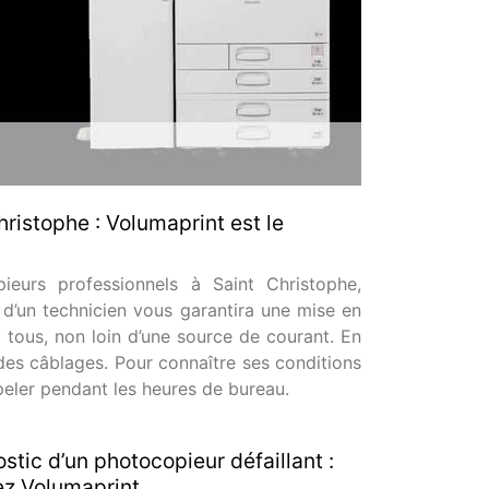
hristophe : Volumaprint est le
pieurs professionnels à Saint Christophe,
 d’un technicien vous garantira une mise en
à tous, non loin d’une source de courant. En
des câblages. Pour connaître ses conditions
peler pendant les heures de bureau.
stic d’un photocopieur défaillant :
ez Volumaprint