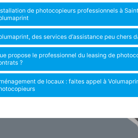
nstallation de photocopieurs professionnels à Sain
olumaprint
olumaprint, des services d’assistance peu chers da
ue propose le professionnel du leasing de photoc
ontrats ?
ménagement de locaux : faites appel à Volumaprint
hotocopieurs