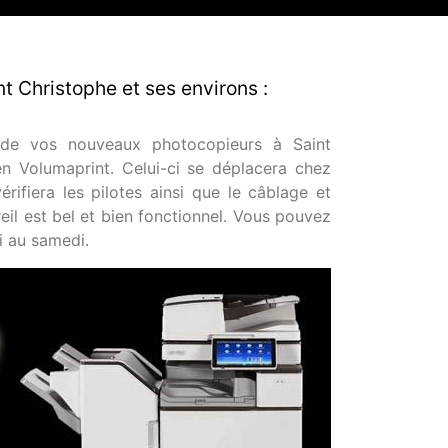
nt Christophe et ses environs :
n de vos nouveaux photocopieurs à Saint
ien Volumaprint. Celui-ci se déplacera chez
rifiera les pilotes ainsi que le câblage et
eil est bel et bien fonctionnel. Vous pouvez
i au samedi.