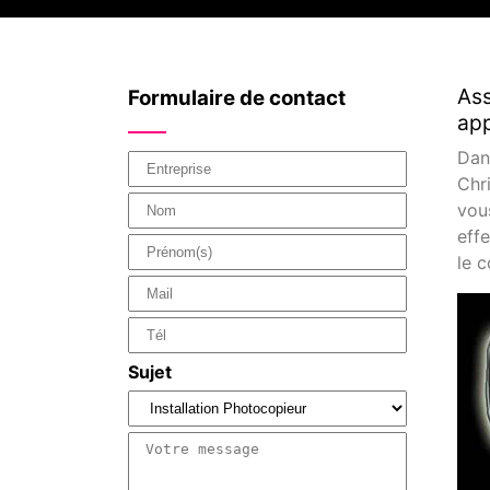
Ass
Formulaire de contact
app
Dan
Chr
vou
eff
le c
Sujet