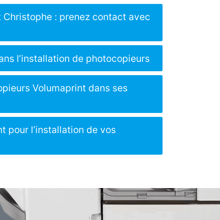
t Christophe : prenez contact avec
ns l’installation de photocopieurs
opieurs Volumaprint dans ses
 pour l’installation de vos