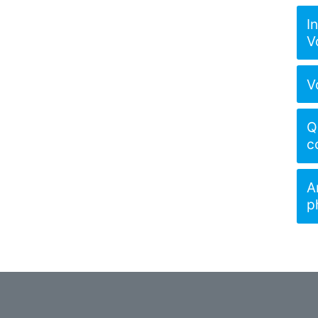
I
V
V
Q
c
A
p