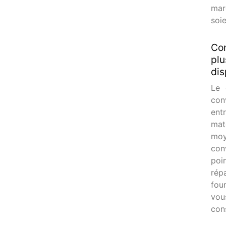
mar
soi
Con
plu
dis
Le 
con
ent
mat
moy
con
poi
rép
fou
vou
con