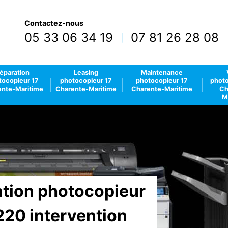
Contactez-nous
05 33 06 34 19
07 81 26 28 08
|
éparation
Leasing
Maintenance
tocopieur 17
photocopieur 17
photocopieur 17
photo
nte-Maritime
Charente-Maritime
Charente-Maritime
Ch
M
lation photocopieur
220 intervention