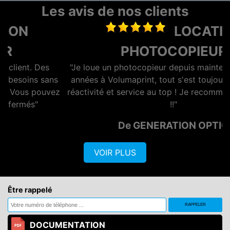
Les avis de nos clients
LOCATION
PHOTOCOPIEUR
"Je loue un photocopieur depuis maintenant plusieurs
années à Volumaprint, tout s'est toujours bien passé,
z
réactivité et service au top ! Je recommande vivement
!!"
De GENERATION OPTIQ
VOIR PLUS
Être rappelé
DOCUMENTATION