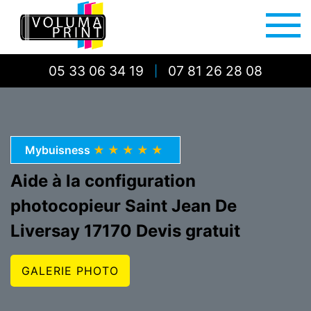
05 33 06 34 19
07 81 26 28 08
|
Mybuisness
★★★★★
Aide à la configuration
photocopieur Saint Jean De
Liversay 17170 Devis gratuit
GALERIE PHOTO