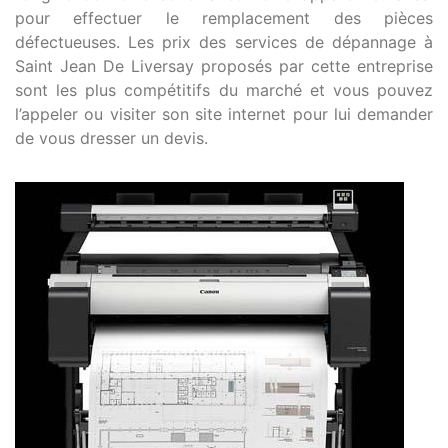
pour effectuer le remplacement des pièces
défectueuses. Les prix des services de dépannage à
Saint Jean De Liversay proposés par cette entreprise
sont les plus compétitifs du marché et vous pouvez
l’appeler ou visiter son site internet pour lui demander
de vous dresser un devis.