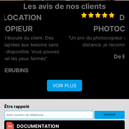
Les avis de nos clients
DEPANNAGE
PHOTOCOPIEUR
"Un pro du photocopieur merci pour l'assistance à
s
distance. je recommande un vrai pro"
z
De Eric
VOIR PLUS
Être rappelé
DOCUMENTATION