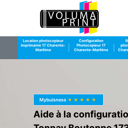
Location photocopieur
Configuration
R
imprimante 17 Charente-
Photocopieur 17
pho
Maritime
Charente-Maritime
Chare
Mybuisness
★★★★★
Aide à la configurat
Tonnay Boutonne 173