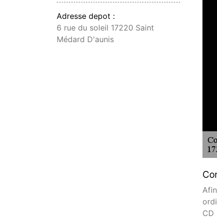
Adresse depot :
6 rue du soleil 17220 Saint
Médard D'aunis
Con
Afi
ordi
CD d