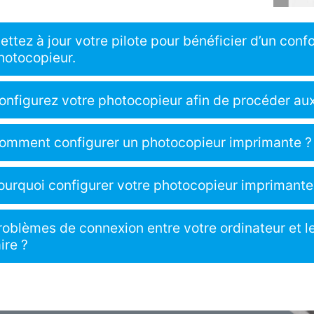
ettez à jour votre pilote pour bénéficier d’un confor
hotocopieur.
onfigurez votre photocopieur afin de procéder aux
omment configurer un photocopieur imprimante ?
ourquoi configurer votre photocopieur imprimante
roblèmes de connexion entre votre ordinateur et l
aire ?