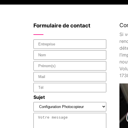
Com
Formulaire de contact
Si 
ren
dét
l’i
nouv
Vol
173
Sujet