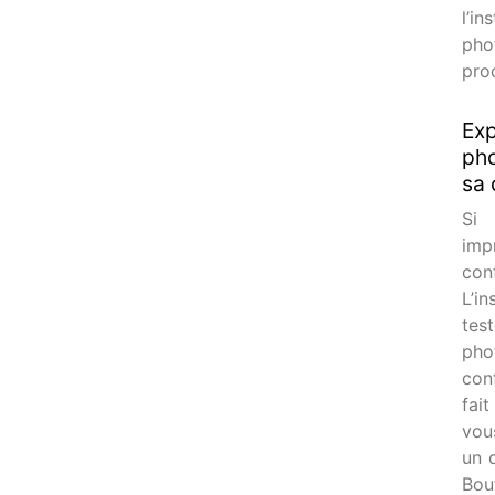
l’in
pho
pro
Exp
pho
sa 
Si 
imp
con
L’i
tes
pho
con
fai
vou
un 
Bou