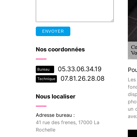
Nos coordonnées
05.33.06.34.19
Pou
Bureau
07.81.26.28.08
Les
Technique
fonc
dis
Nous localiser
phot
un 
Adresse bureau :
ave
41 rue des frenes, 17000 La
Rochelle