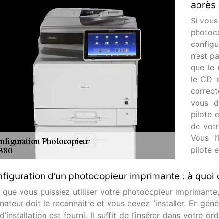
après 
Si vous
photoc
configu
n’est pa
que le 
le CD e
correct
vous d
pilote 
de votr
Vous l
pilote e
figuration d’un photocopieur imprimante : à quoi c
n que vous puissiez utiliser votre photocopieur imprimante,
nateur doit le reconnaitre et vous devez l’installer. En géné
’installation est fourni. Il suffit de l’insérer dans votre o