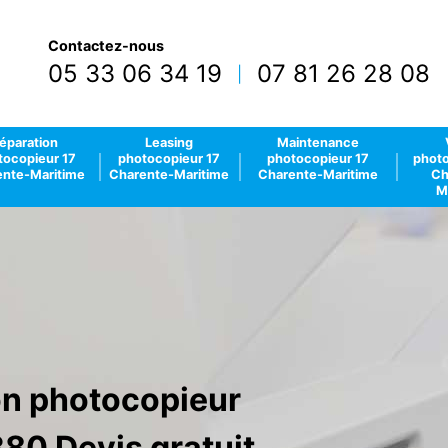
Contactez-nous
05 33 06 34 19
07 81 26 28 08
|
éparation
Leasing
Maintenance
tocopieur 17
photocopieur 17
photocopieur 17
photo
nte-Maritime
Charente-Maritime
Charente-Maritime
Ch
M
ion photocopieur
80 Devis gratuit