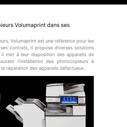
pieurs Volumaprint dans ses
urs, Volumaprint est une référence pour les
ses contrats, il propose diverses solutions
il met à leur disposition des appareils de
urent l’installation des photocopieurs à
t la réparation des appareils défectueux.