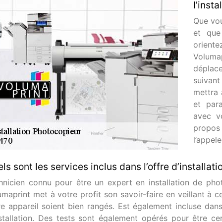
l’inst
Que vou
et que
orient
Voluma
déplac
suivant
mettra à
et para
avec v
propos 
l’appele
ls sont les services inclus dans l’offre d’installa
hnicien connu pour être un expert en installation de pho
umaprint met à votre profit son savoir-faire en veillant à c
re appareil soient bien rangés. Est également incluse dans
nstallation. Des tests sont également opérés pour être c