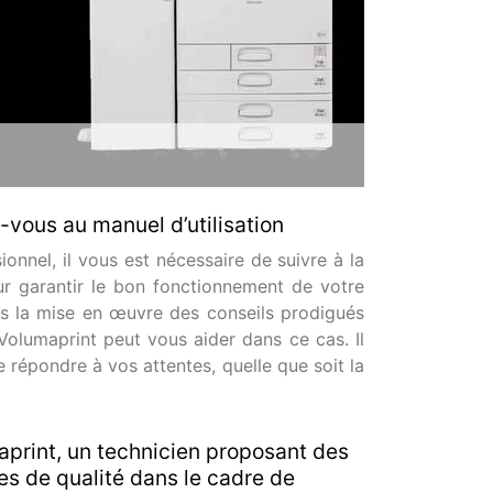
z-vous au manuel d’utilisation
nnel, il vous est nécessaire de suivre à la
pour garantir le bon fonctionnement de votre
ans la mise en œuvre des conseils prodigués
Volumaprint peut vous aider dans ce cas. Il
 répondre à vos attentes, quelle que soit la
print, un technicien proposant des
es de qualité dans le cadre de