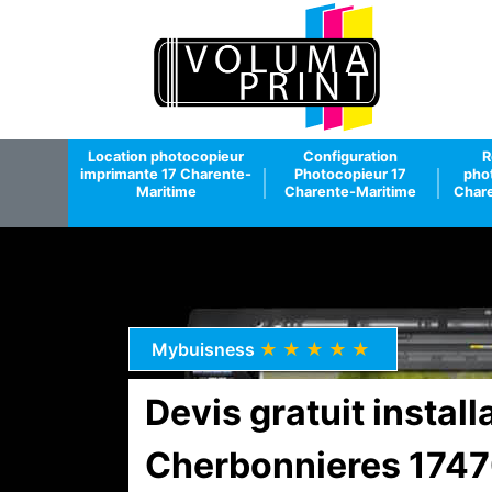
Location photocopieur
Configuration
R
imprimante 17 Charente-
Photocopieur 17
pho
Maritime
Charente-Maritime
Chare
Mybuisness
★★★★★
Devis gratuit instal
Cherbonnieres 1747