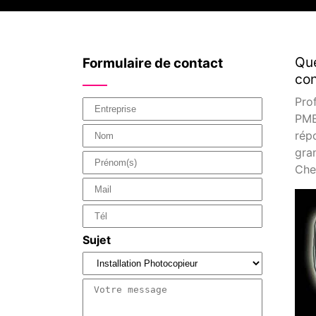
Que
Formulaire de contact
con
Pro
PME
rép
gra
Cher
Sujet