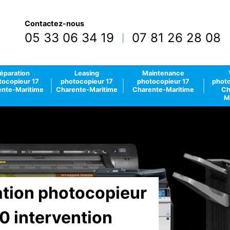
Contactez-nous
05 33 06 34 19
07 81 26 28 08
|
éparation
Leasing
Maintenance
tocopieur 17
photocopieur 17
photocopieur 17
photo
nte-Maritime
Charente-Maritime
Charente-Maritime
Ch
M
lation photocopieur
0 intervention