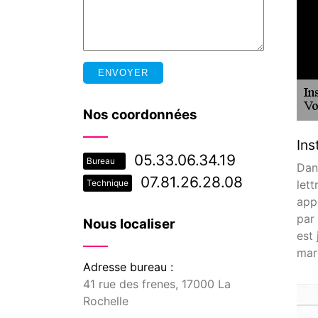
Nos coordonnées
Ins
05.33.06.34.19
Bureau
Dan
07.81.26.28.08
let
Technique
app
par
Nous localiser
est
mar
Adresse bureau :
41 rue des frenes, 17000 La
Rochelle