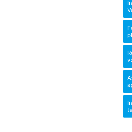
I
V
F
p
R
v
A
a
I
t