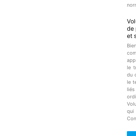
nor
Vol
de 
et 
Bien
com
app
le 
du 
le 
lié
ord
Vol
qui
Con