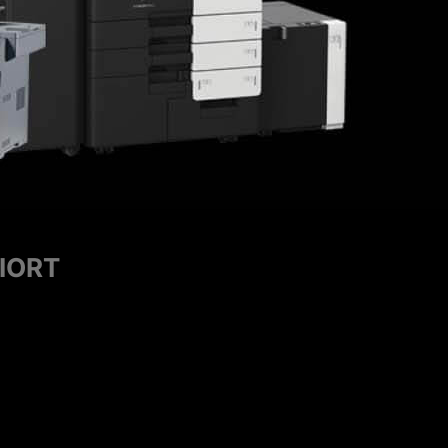
HOTOCOPIEUR
ipe commerciale et technique."