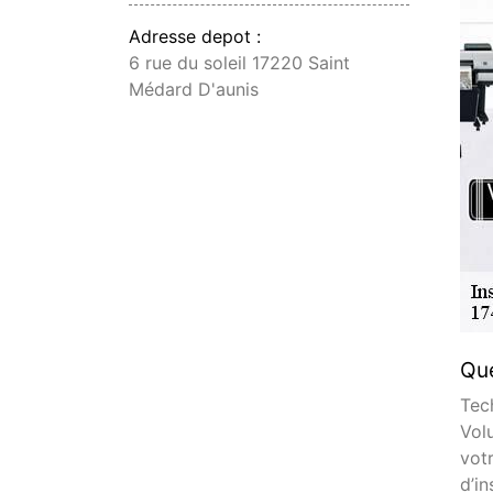
Adresse depot :
6 rue du soleil 17220 Saint
Médard D'aunis
Que
Tec
Vol
vot
d’i