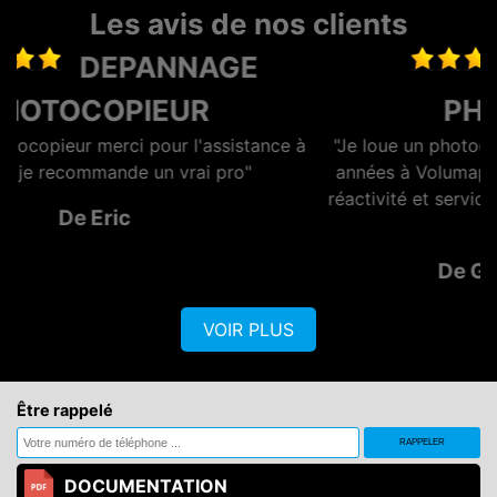
Les avis de nos clients
LOCATION
PHOTOCOPIEUR
 à
"Je loue un photocopieur depuis maintenant plusieurs
années à Volumaprint, tout s'est toujours bien passé,
réactivité et service au top ! Je recommande vivement
!!"
De GENERATION OPTIQ
VOIR PLUS
Être rappelé
DOCUMENTATION